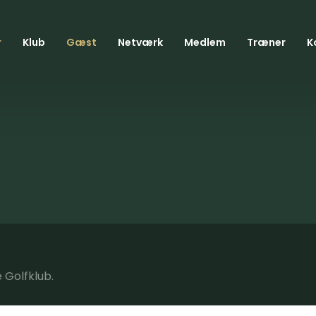
r
Klub
Gæst
Netværk
Medlem
Træner
K
 Golfklub.