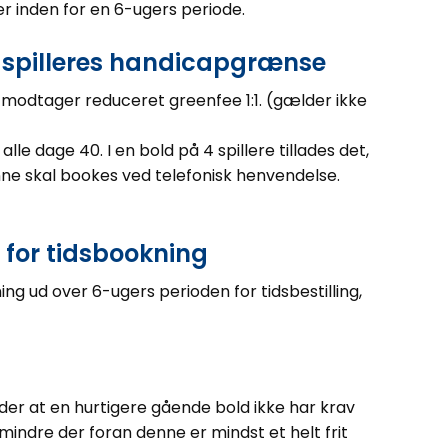
er inden for en 6-ugers periode.
 spilleres handicapgrænse
modtager reduceret greenfee 1:1. (gælder ikke
le dage 40. I en bold på 4 spillere tillades det,
nne skal bookes ved telefonisk henvendelse.
 for tidsbookning
g ud over 6-ugers perioden for tidsbestilling,
tyder at en hurtigere gående bold ikke har krav
indre der foran denne er mindst et helt frit