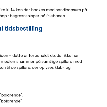
. Fra kl. 14 kan der bookes med handicapsum på
n hcp.-begrænsninger på Pilebanen.
l tidsbestilling
tiden – dette er forbeholdt de, der ikke har
 og medlemsnummer på samtlige spillere med
 til de spillere, der oplyses klub- og
 "boldrende".
"boldrende".​