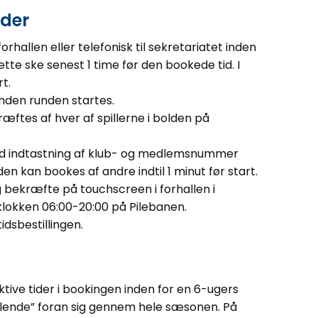
ider
orhallen eller telefonisk til sekretariatet inden
ette ske senest 1 time før den bookede tid. I
rt.
nden runden startes.
ræftes af hver af spillerne i bolden på
ed indtastning af klub- og medlemsnummer
n kan bookes af andre indtil 1 minut før start.
og bekræfte på touchscreen i forhallen i
 klokken 06:00-20:00 på Pilebanen.
dsbestillingen.
ive tider i bookingen inden for en 6-ugers
ullende” foran sig gennem hele sæsonen. På