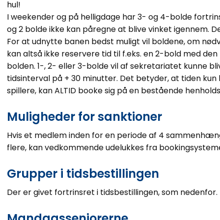
hul!
I weekender og på helligdage har 3- og 4-bolde fortrins
og 2 bolde ikke kan påregne at blive vinket igennem. Det
For at udnytte banen bedst muligt vil boldene, om nødvend
kan altså ikke reservere tid til f.eks. en 2-bold med den 
bolden. 1-, 2- eller 3-bolde vil af sekretariatet kunne bli
tidsinterval på + 30 minutter. Det betyder, at tiden kun ka
spillere, kan ALTID booke sig på en bestående henholdsvi
Muligheder for sanktioner
Hvis et medlem inden for en periode af 4 sammenhæng
flere, kan vedkommende udelukkes fra bookingsystemet
Grupper i tidsbestillingen
Der er givet fortrinsret i tidsbestillingen, som nedenfor.
Mandagsseniorerne