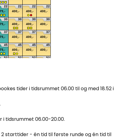
ookes tider i tidsrummet 06.00 til og med 18.52 i
.
r i tids​rummet 06.00-20.00.
 starttider - én tid til første runde og én tid til