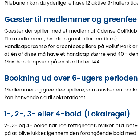
Pilebanen kan du yderligere have 12 aktive 9-hullers tid
Gæster til medlemmer og greenfee
Gæster der spiller med et medlem af Odense Golfklub 
Flexmedlemmer, hverken gæst eller medlem).
Handicapgrænse for greenfeespillere på Holluf Park er al
at én af disse må have et handicap større end 40 - de
Max. handicapsum på én starttid er 144.
Bookning ud over 6-ugers perioden
Medlemmer og greenfee spillere, som ønsker en booknin
kan henvende sig til sekretariatet.
1-, 2-, 3- eller 4-bold (Lokalregel)
2-, 3- og 4- bolde har lige rettigheder, hvilket bl.a. be
på at blive lukket igennem den forangående bold med m