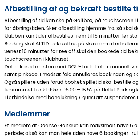
Afbestilling af og bekræft bestilte t
Afbestilling af tid kan ske på Golfbox, på touchscreen i f
for åbningstiden. Sker afbestilling hjemme fra, så skal d
klubben kan tider afbestilles frem til 15 minutter før sta
Booking skal ALTID bekræftes på skærmen i forhallen i
Senest 10 minutter før tee off skal den bookede tid bek
touchscreenen i klubhuset.
Dette kan ske enten med DGU-kortet eller manuelt v
samt pinkode. I modsat fald annulleres bookingen og tide
Også spillere uden forud booket spilletid skal bestille 
tidsrummet fra klokken 06.00 – 18.52 på Holluf Park og
I forbindelse med banelukning / gunstart suspenderes ti
Medlemmer
Et medlem af Odense Golfklub kan maksimalt have 6 akt
periode; altså kan man hele tiden have 6 bookinger ”r