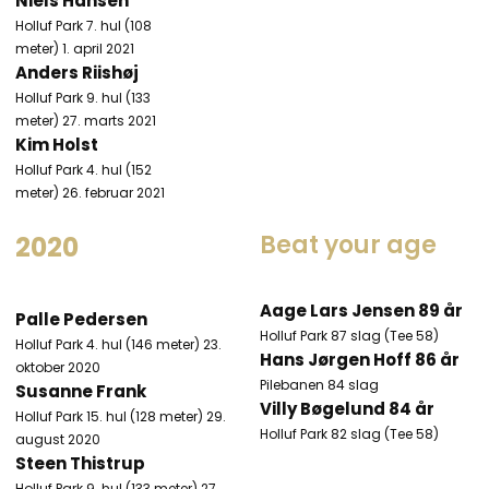
Niels Hansen
Holluf Park 7. hul (108
meter) 1. april 2021
Anders Riishøj
Holluf Park 9. hul (133
meter) 27. marts 2021
Kim Holst
Holluf Park 4. hul (152
meter) 26. februar 2021
Beat your age ​
2020
Aage Lars Jensen 89 år
Palle Pedersen
Holluf Park​ 87 slag (Tee 58)
Holluf Park 4. hul (146 meter) 23.
Hans Jørgen Hoff 86 år
oktober 2020
Pilebanen 84 slag
Susanne Frank
Villy Bøgelund 84 år
Holluf Park 15. hul (128 meter) 29.
Holluf Park​ 82 slag (Tee 58)
august 2020
Steen Thistrup
Holluf Park 9. hul (133 meter) 27.