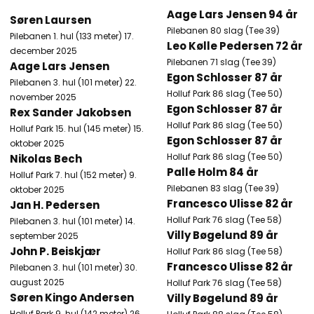
Aage Lars Jensen 94 år
Søren Laursen
Pilebanen 80 slag (Tee 39)
Pilebanen 1. hul (133 meter) 17.
Leo Kølle Pedersen 72 år
december 2025
Pilebanen 71 slag (Tee 39)
Aage Lars Jensen
Egon Schlosser 87 år
Pilebanen 3. hul (101 meter) 22.
Holluf Park 86 slag (Tee 50)
november 2025​
Egon Schlosser 87 år
Rex Sander Jakobsen
Holluf Park 86 slag (Tee 50)
Holluf Park 15. hul (145 meter) 15.
Egon Schlosser 87 år
oktober 2025
Holluf Park 86 slag (Tee 50)
Nikolas Bech
Palle Holm 84 år
Holluf Park 7. hul (152 meter) 9.
Pilebanen 83 slag (Tee 39)
oktober 2025​
Francesco Ulisse 82 år
Jan H. Pedersen
Holluf Park​ 76 slag (Tee 58)
Pilebanen 3. hul (101 meter) 14.
Villy Bøgelund 89 år
september 2025​
John P. Beiskjær
Holluf Park​ 86 slag (Tee 58)
Francesco Ulisse 82 år
Pilebanen 3. hul (101 meter) 30.
august 2025​
Holluf Park​ 76 slag (Tee 58)
Søren Kingo Andersen
Villy Bøgelund 89 år
Holluf Park 9. hul (142 meter) 26.