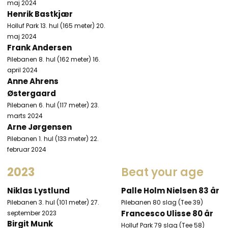
maj 2024
Henrik Bastkjær
Holluf Park 13. hul (165 meter) 20.
maj 2024
Frank Andersen
Pilebanen 8. hul (162 meter) 16.
april 2024​
Anne Ahrens
Østergaard
Pilebanen 6. hul (117 meter) 23.
marts 2024
Arne Jørgensen
Pilebanen 1. hul (133 meter) 22.
februar 2024
​2023
Beat your age​
Niklas Lystlund
Palle Holm Nielsen 83 år
Pilebanen 3. hul (101 meter) 27.
Pilebanen 80 slag (Tee 39)​
Francesco Ulisse 80 år
september 2023
Birgit Munk
Holluf Park 79 slag (Tee 58)