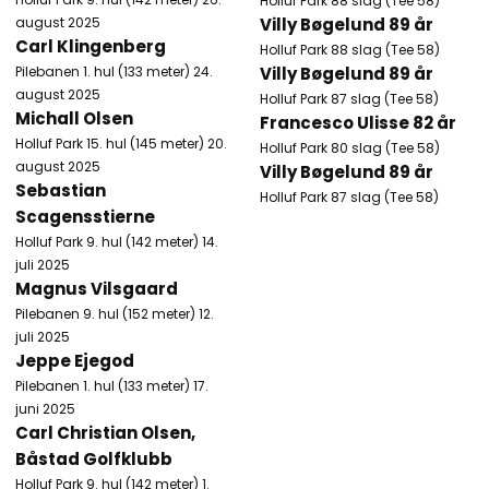
Holluf Park​ 88 slag (Tee 58)
august 2025
Villy Bøgelund 89 år
Carl Klingenberg
Holluf Park​ 88 slag (Tee 58)
Pilebanen 1. hul (133 meter) 24.
Villy Bøgelund 89 år
august 2025
Holluf Park​ 87 slag (Tee 58)
Michall Olsen
Francesco Ulisse 82 år
Holluf Park 15. hul (145 meter) 20.
Holluf Park​ 80 slag (Tee 58)
august 2025
Villy Bøgelund 89 år
Sebastian
Holluf Park​ 87 slag (Tee 58)
Scagensstierne
Holluf Park 9. hul (142 meter) 14.
juli 2025
Magnus Vilsgaard
Pilebanen 9. hul (152 meter) 12.
juli 2025​
Jeppe Ejegod
Pilebanen 1. hul (133 meter) 17.
juni 2025
Carl Christian Olsen,
Båstad Golfklubb
Holluf Park 9. hul (142 meter) 1.