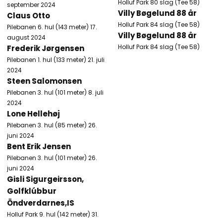
Holluf Park​ 80 slag (Tee 58)
september 2024
Villy Bøgelund 88 år
Claus Otto
Holluf Park​ 84 slag (Tee 58)
Pilebanen 6. hul (143 meter) 17.
Villy Bøgelund 88 år
august 2024
Holluf Park​ 84 slag (Tee 58)
Frederik Jørgensen
Pilebanen 1. hul (133 meter) 21. juli
2024
Steen Salomonsen
Pilebanen 3. hul (101 meter) 8. juli
2024
Lone Hellehøj
Pilebanen 3. hul (85 meter) 26.
juni 2024
Bent Erik Jensen
Pilebanen 3. hul (101 meter) 26.
juni 2024
Gisli Sigurgeirsson,
Golfklúbbur
Öndverdarnes,IS
Holluf Park 9. hul (142 meter) 31.