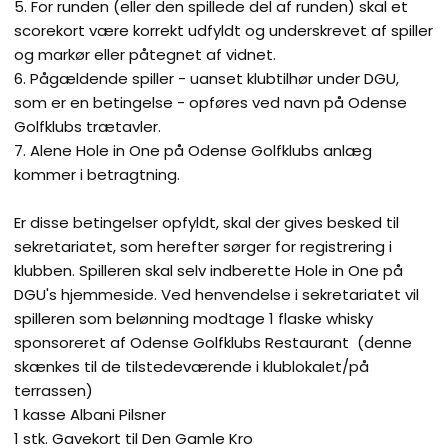
5. For runden (eller den spillede del af runden) skal et
scorekort være korrekt udfyldt og underskrevet af spiller
og markør eller påtegnet af vidnet.
6. Pågældende spiller - uanset klubtilhør under DGU,
som er en betingelse - opføres ved navn på Odense
Golfklubs trætavler.
7. Alene Hole in One på Odense Golfklubs anlæg
kommer i betragtning.​
Er disse betingelser opfyldt, skal der gives besked til
sekretariatet, som herefter sørger for registrering i
klubben. Spilleren skal selv indberette Hole in One på
DGU's hjemmeside. Ved henvendelse i sekretariatet vil
spilleren som belønning modtage 1 flaske whisky
sponsoreret af Odense Golfklubs Restaurant (denne
skænkes til de tilstedeværende i klublokalet/på
terrassen)
1 kasse Albani Pilsner
1 stk. Gavekort til Den Gamle Kro