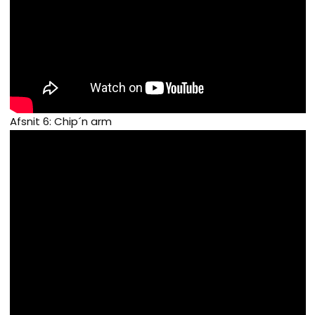
Afsnit 6: Chip´n arm​