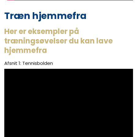
Træn hjemmefra
Her er eksempler på
træningsøvelser du kan lave
hjemmefra
Afsnit 1: Tennisbolden​