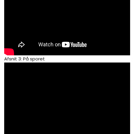
Afsnit 3: På sporet​