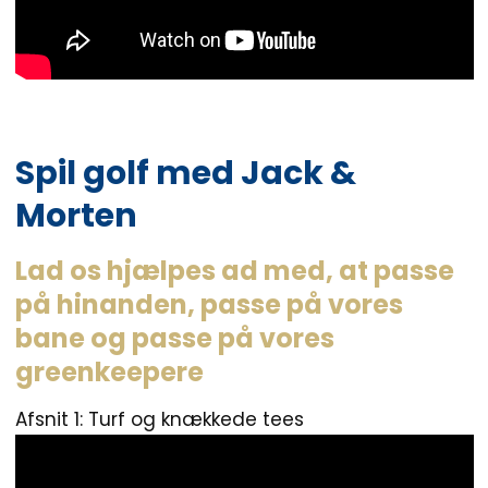
Spil golf med Jack &
Morten
Lad os hjælpes ad med, at passe
på hinanden, passe på vores
bane og passe på vores
greenkeepere
Afsnit 1: Turf og knækkede tees​