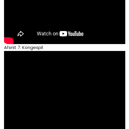
Afsnit 7: Kongespil​