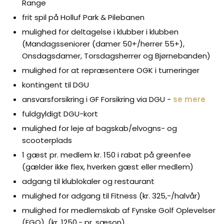
Range
frit spil på Holluf Park & Pilebanen
mulighed for deltagelse i klubber i klubben
(Mandagsseniorer (damer 50+/herrer 55+),
Onsdagsdamer, Torsdagsherrer og Bjørnebanden)
mulighed for at repræsentere OGK i turneringer
kontingent til DGU
ansvarsforsikring i GF Forsikring via DGU -
se mere
fuldgyldigt DGU-kort
mulighed for leje af bagskab/elvogns- og
scooterplads
1 gæst pr. medlem kr. 150 i rabat på greenfee
(gælder ikke flex, hverken gæst eller medlem)
adgang til klublokaler og restaurant
mulighed for adgang til Fitness (kr. 325,-/halvår)
mulighed for medlemskab af Fynske Golf Oplevelser
(FGO), (kr. 1250,- pr. sæson)