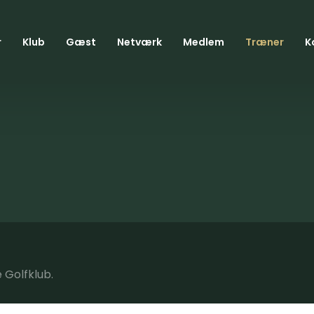
r
Klub
Gæst
Netværk
Medlem
Træner
K
 Golfklub.