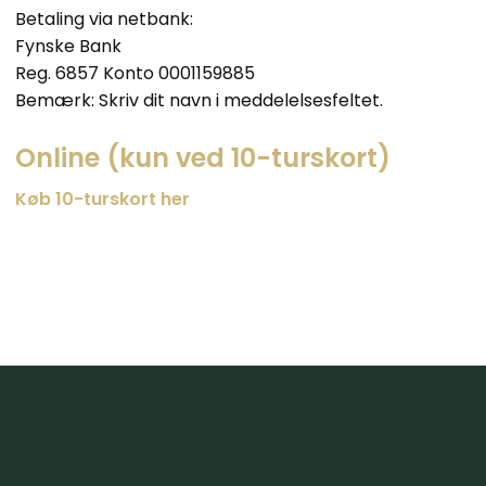
Betaling via netbank:
Fynske Bank
Reg. 6857 Konto 0001159885​
Bemærk: Skriv dit navn i meddelelsesfeltet.
Online (kun ved 10-turskort)
Køb 10-turskort her