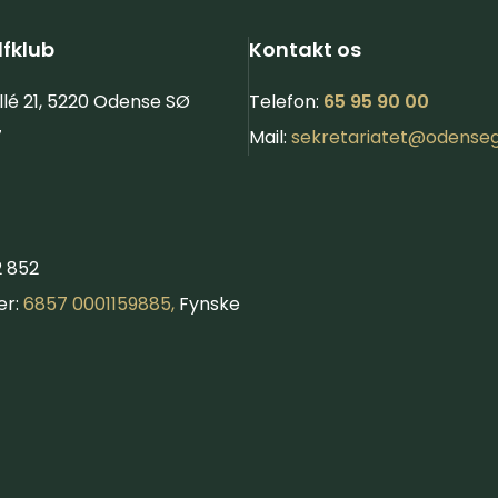
fklub
Kontakt os
llé 21, 5220 Odense SØ
Telefon:
65 95 90 00
7
Mail:
sekretariatet@​
odenseg
2 852
er:
6857 0001159885,
Fynske