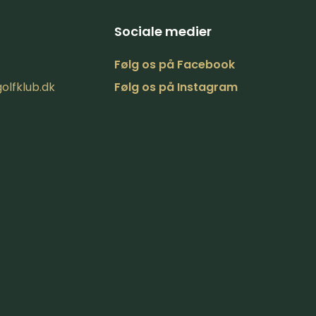
Sociale medier
Følg ​os på​ Facebook​​
olfklub.dk
Følg os på Inst​agram​