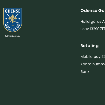
Odense Gol
Hollufgårds A
CVR: 1329071
Betaling
Mobile pay: 1
Konto numm
Bank