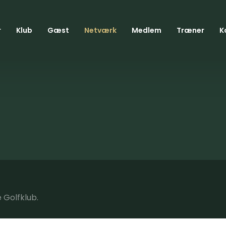
r
Klub
Gæst
Netværk
Medlem
Træner
K
 Golfklub.