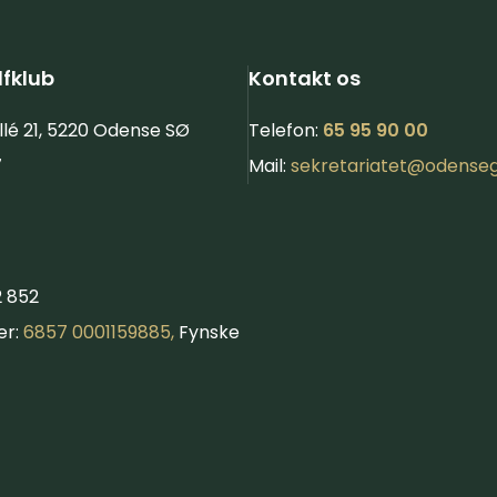
fklub
Kontakt os
llé 21, 5220 Odense SØ
Telefon:
65 95 90 00
7
Mail:
sekretariatet@​
odenseg
2 852
er:
6857 0001159885,
Fynske