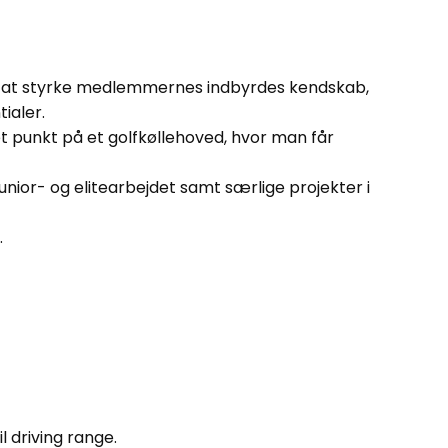
ål at styrke medlemmernes indbyrdes kendskab,
ialer.
et punkt på et golfkøllehoved, hvor man får
junior- og elitearbejdet samt særlige projekter i
.
l driving range.