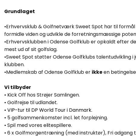
Grundlaget
•​Erhvervsklub & Golfnetværk Sweet Spot har til form
formidle viden og udvikle de forretningsmæssige potent
•​Erhvervsklubben i Odense Golfklub er opkaldt efter d
mest ud af sit golfslag.
•​Sweet Spot støtter Odense Golfklubs talentudvikling i 
klubben.
•​Medlemskab af Odense Golfklub er
ikke
en betingelse
Vi tilbyder
•​ Kick Off hos Strøjer Samlingen.
• ​Golfrejse til udlandet.
•
VIP-tur til DP World Tour i Danmark.
​•​ 5 golfsammenkomster incl. let forplejning.​
•​ Spil med vores elitespillere.
•​ 6 x Golfmorgentræning (med instruktør), Fri adgang ti