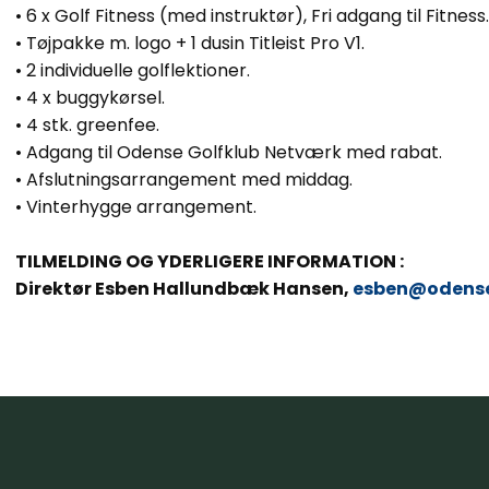
•​ 6 x Golf Fitness (med instruktør), Fri adgang til Fitness
• Tøjpakke m. logo + 1 dusin Titleist Pro V1.
• 2 individuelle golflektioner.
• ​4 x buggykørsel.
•​ 4 stk. greenfee.
•​ Adgang til Odense Golfklub Netværk med rabat.
•​ Afslutningsarrangement med middag.
•​ Vinterhygge arrangement.
TILMELDING OG YDERLIGERE INFORMATION :
Direktør Esben Hallundbæk Hansen,
esben@odense