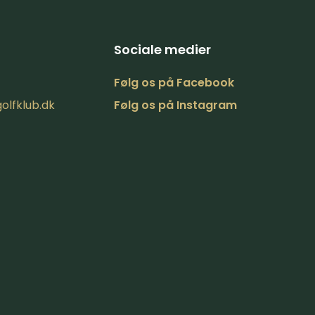
Sociale medier
Følg ​os på​ Facebook​​
olfklub.dk
Følg os på Inst​agram​