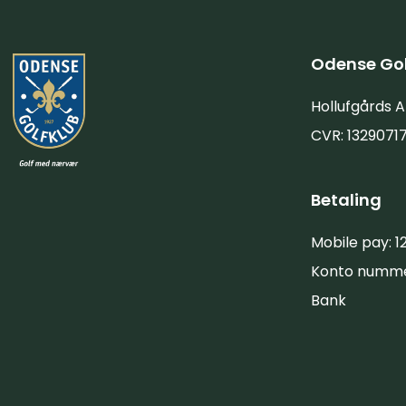
Odense Gol
Hollufgårds A
CVR: 1329071
Betaling
Mobile pay: 1
Konto numm
Bank