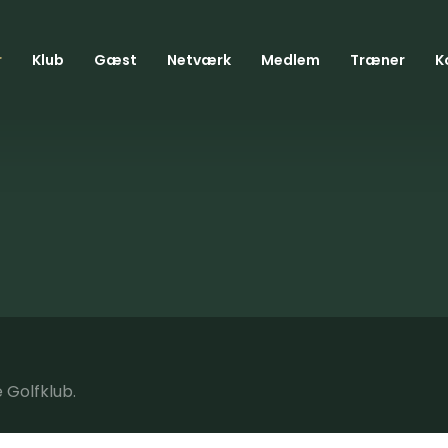
r
Klub
Gæst
Netværk
Medlem
Træner
K
 Golfklub.