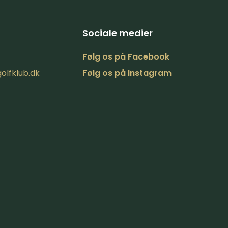
Sociale medier
Følg ​os på​ Facebook​​
olfklub.dk
Følg os på Inst​agram​