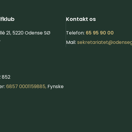
fklub
Kontakt os
llé 21, 5220 Odense SØ
Telefon:
65 95 90 00
7
Mail:
sekretariatet@​
odenseg
2 852
er:
6857 0001159885,
Fynske