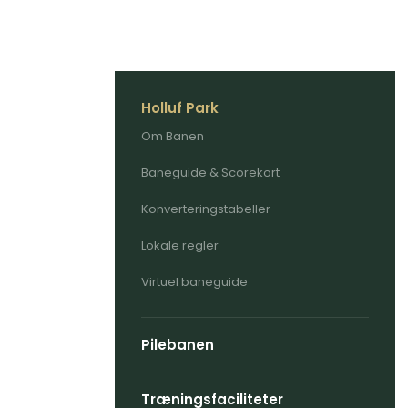
Holluf Park
Om Banen
Baneguide & Scorekort
Konverteringstabeller
Lokale regler
Virtuel baneguide
Pilebanen
Træningsfaciliteter