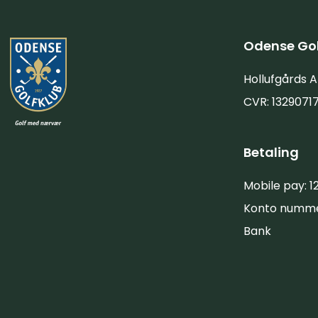
Odense Gol
Hollufgårds A
CVR: 1329071
Betaling
Mobile pay: 1
Konto numm
Bank